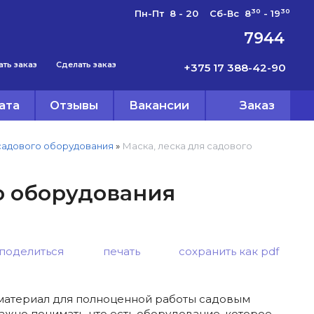
30
30
Пн-Пт 8 - 20 Сб-Вс 8
- 19
7944
ать заказ
Сделать заказ
+375 17 388-42-90
ата
Отзывы
Вакансии
Заказ
садового оборудования
»
Маска, леска для садового
го оборудования
поделиться
печать
сохранить как pdf
 материал для полноценной работы садовым
жно понимать, что есть оборудование, которое