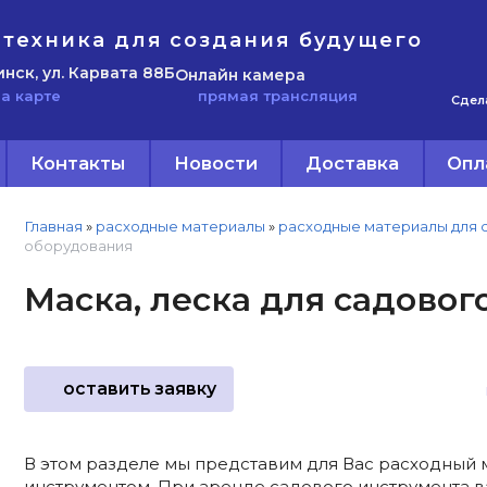
техника для создания будущего
инск, ул. Карвата 88Б
Онлайн камера
прямая трансляция
а карте
Сдел
Контакты
Новости
Доставка
Опл
Главная
»
расходные материалы
»
расходные материалы для 
оборудования
Маска, леска для садово
оставить заявку
В этом разделе мы представим для Вас расходный
инструментом. При аренде садового инструмента ва