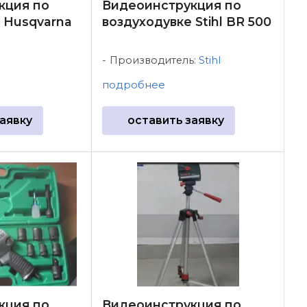
кция по
Видеоинструкция по
 Husqvarna
воздуходувке Stihl BR 500
Производитель:
Stihl
подробнее
аявку
оставить заявку
кция по
Видеоинструкция по