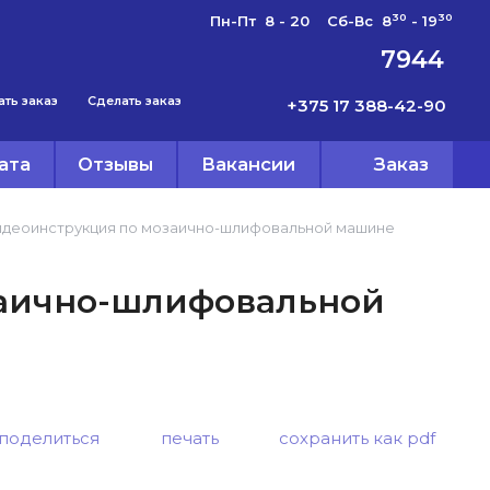
30
30
Пн-Пт 8 - 20 Сб-Вс 8
- 19
7944
ать заказ
Сделать заказ
+375 17 388-42-90
ата
Отзывы
Вакансии
Заказ
деоинструкция по мозаично-шлифовальной машине
заично-шлифовальной
поделиться
печать
сохранить как pdf