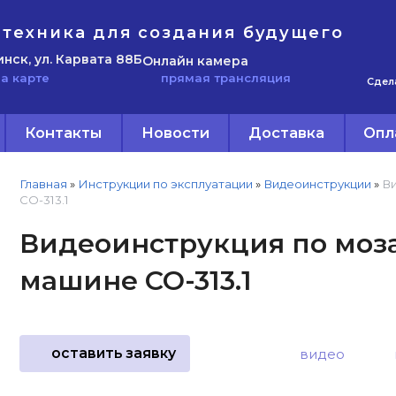
техника для создания будущего
инск, ул. Карвата 88Б
Онлайн камера
прямая трансляция
а карте
Сдел
Контакты
Новости
Доставка
Опл
Главная
»
Инструкции по эксплуатации
»
Видеоинструкции
»
Ви
СО-313.1
Видеоинструкция по мо
машине СО-313.1
оставить заявку
видео