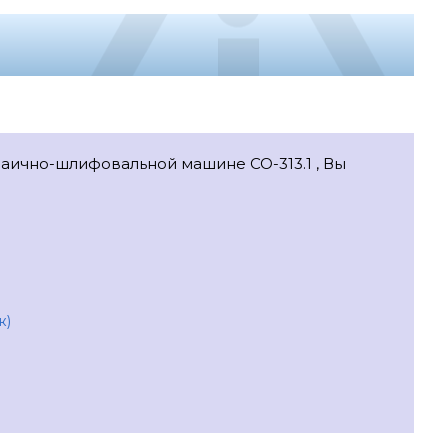
заично-шлифовальной машине СО-313.1 , Вы
ж)