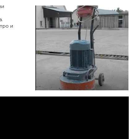
ии
.
тро и