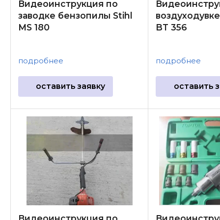
Видеоинструкция по
Видеоинстру
заводке бензопилы Stihl
воздуходувке
MS 180
BT 356
подробнее
подробнее
оставить заявку
оставить з
Видеоинструкция по
Видеоинстру