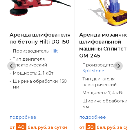
Аренда шлифователя
Аренда мозаично
по бетону Hilti DG 150
шлифовальной
машины Сплитсто
Производитель:
Hilti
GM-245
Тип двигателя:
электрический
Производитель:
Splitstone
Мощность: 2, 1 кВт
Тип двигателя:
Ширина обработки: 150
электрический
мм
Мощность: 7, 4 кВт
Ширина обработки: 
мм
подробнее
подробнее
40
50
от
бел. руб.
за сутки
от
бел. руб.
за су