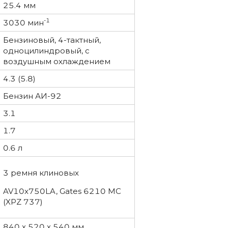
25.4 мм
-1
3030 мин
Бензиновый, 4-тактный,
одноцилиндровый, с
воздушным охлаждением
4.3 (5.8)
Бензин АИ-92
3.1
1.7
0.6 л
3 ремня клиновых
AV10x750LA, Gates 6210 MC
(XPZ 737)
840 х 520 х 540 мм