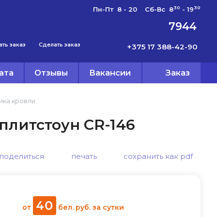
30
30
Пн-Пт 8 - 20 Сб-Вс 8
- 19
7944
ать заказ
Сделать заказ
+375 17 388-42-90
ата
Отзывы
Вакансии
Заказ
ика кровли
плитстоун CR-146
поделиться
печать
сохранить как pdf
40
от
бел. руб.
за сутки