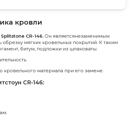
чика кровли
Splitstone CR-146.
Он являетсянезаменимым
 обрезку мягких кровельных покрытий. К таким
гамент, битум, подложки из шлаковаты.
тельность.
о кровельного материала при его замене.
тстоун CR-146:
ам;