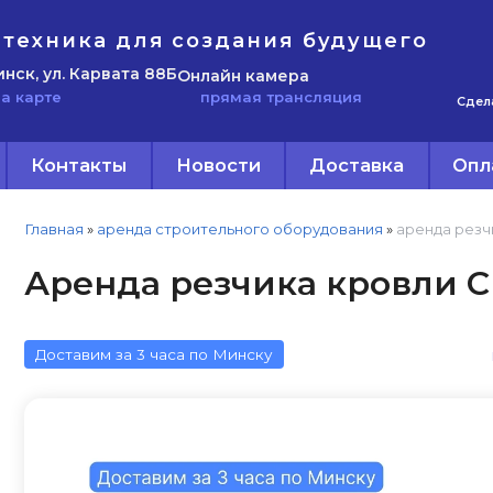
техника для создания будущего
инск, ул. Карвата 88Б
Онлайн камера
прямая трансляция
а карте
Сдел
Контакты
Новости
Доставка
Опл
Главная
»
аренда строительного оборудования
»
аренда резч
Аренда резчика кровли С
Доставим за 3 часа по Минску