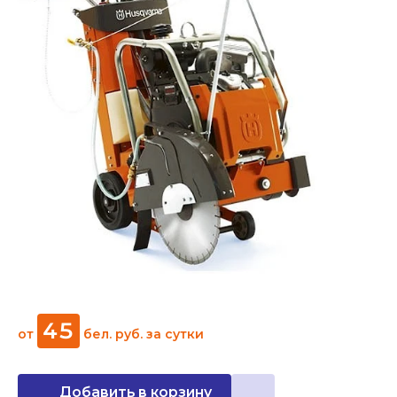
45
от
бел. руб.
за сутки
Добавить в корзину