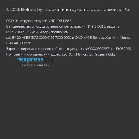
©
2026 Belrent.by – прокат инструмента с доставкой по РБ.
ООО "Инструментгрупп" УНП 191310835
Свидетельство о государственной регистрации №191310835, выдано
08.09.2010 г., Минским горисполкомом
р/с BY 20 AKBB 3012 0000 0129 7000 0000 в ОАО «АСБ Беларусбанк», г Минск.
БИК AKBBBY2X
Зарегистрировано в реестре бытовых услуг за №000000022574 от 19.06.2015
Почтовый и юридический адрес: 220138, г.Минск, ул. Карвата 88Бs