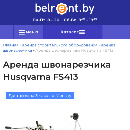
30
30
Пн-Пт 8 - 20 Сб-Вс 8
- 19
меню
Каталог
Главная
»
аренда строительного оборудования
»
аренда
швонарезчика
»
Аренда швонарезчика Husqvarna FS413
Аренда швонарезчика
Husqvarna FS413
Доставим за 3 часа по Минску