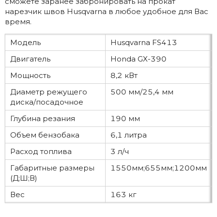
сможете заранее забронировать на прокат
нарезчик швов Husqvarna в любое удобное для Вас
время.
Модель
Husqvarna FS413
Двигатель
Honda GX-390
Мощность
8,2 кВт
Диаметр режущего
500 мм/25,4 мм
диска/посадочное
Глубина резания
190 мм
Объем бензобака
6,1 литра
Расход топлива
3 л/ч
Габаритные размеры
1550мм;655мм;1200мм
(Д;Ш;В)
Вес
163 кг