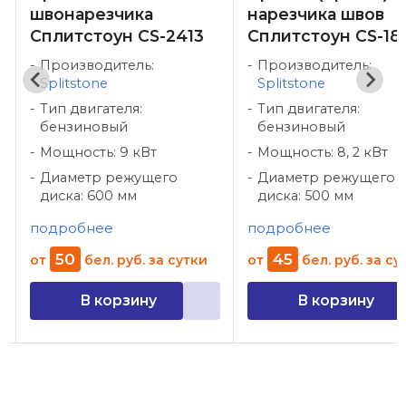
швонарезчика
нарезчика швов
Сплитстоун CS-2413
Сплитстоун CS-18
Производитель:
Производитель:
Splitstone
Splitstone
Тип двигателя:
Тип двигателя:
бензиновый
бензиновый
Мощность: 9 кВт
Мощность: 8, 2 кВт
Диаметр режущего
Диаметр режущего
диска: 600 мм
диска: 500 мм
подробнее
подробнее
50
45
от
бел. руб.
за сутки
от
бел. руб.
за су
В корзину
В корзину