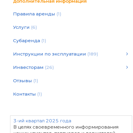
дополнительная информация
Правила аренды
1
Услуги
6
Субаренда
1
Инструкции по эксплуатации
189
Инструкции по эксплуатации
Статьи и рекомендации
Инструкция по подбору оборудования для уплотнения
Инструкции по эксплуатации
смотреть все
Инвесторам
26
2026 год - финансовая отчетность
2024 год - финансовая отчетность
2022 год - финансовая отчетность
2020 год - финансовая отчетность
Декларация "White Paper"
2025 год - финансовая отчетность
2019 год - финансовая отчетность
2023 год - финансовая отчетность
2021 год - финансовая отчетность
Отзывы
1
Контакты
1
3-ий квартал 2025 года
В целях своевременного информирования