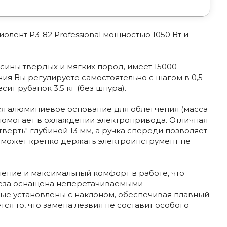
лент P3-82 Professional мощностью 1050 Вт и
сины твёрдых и мягких пород, имеет 15000
ния Вы регулируете самостоятельно с шагом в 0,5
ит рубанок 3,5 кг (без шнура).
ся алюминиевое основание для облегчения (масса
и помогает в охлаждении электропривода. Отличная
верть" глубиной 13 мм, а ручка спереди позволяет
поможет крепко держать электроинструмент не
ение и максимальный комфорт в работе, что
Фреза оснащена неперетачиваемыми
ые установлены с наклоном, обеспечивая плавный
я то, что замена лезвия не составит особого