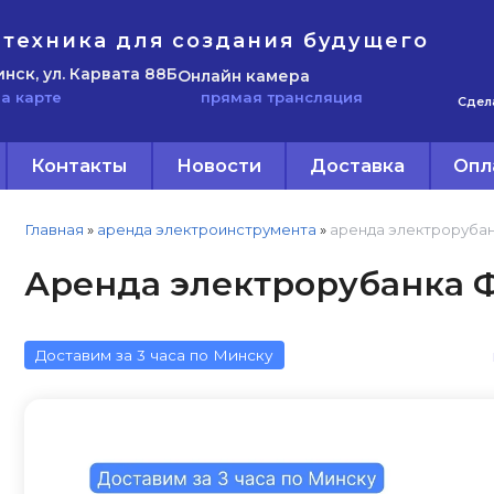
техника для создания будущего
инск, ул. Карвата 88Б
Онлайн камера
прямая трансляция
а карте
Сдел
Контакты
Новости
Доставка
Опл
Главная
»
аренда электроинструмента
»
аренда электроруба
Аренда электрорубанка Ф
Доставим за 3 часа по Минску