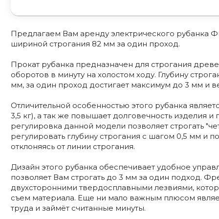
Предлагаем Вам аренду электрического рубанка Фио
шириной строгания 82 мм за один проход.
Прокат рубанка предназначен для строгания древе
оборотов в минуту на холостом ходу. Глубину строга
мм, за один проход достигает максимум до 3 мм и вес
Отличительной особенностью этого рубанка являет
3,5 кг), а так же повышает долговечность изделия 
регулировка данной модели позволяет строгать "чет
регулировать глубину строгания с шагом 0,5 мм и 
отклоняясь от линии строгания.
Дизайн этого рубанка обеспечивает удобное управл
позволяет Вам строгать до 3 мм за один подход. 
двухсторонними твердосплавными лезвиями, котор
съем материала. Еще ни мало важным плюсом являетс
труда и займёт считанные минуты.