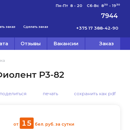
30
30
Пн-Пт 8 - 20 Сб-Вс 8
- 19
7944
ать заказ
Сделать заказ
+375 17 388-42-90
ата
Отзывы
Вакансии
Заказ
нка
иолент Р3-82
поделиться
печать
сохранить как pdf
15
от
бел. руб.
за сутки