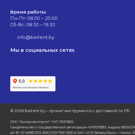
Время работы:
Пн-Пт: 08.00 – 20.00
Сб-Вс: 08:30 – 19.30
info@belrent.by
Мы в социальных сетях
©
2026 Belrent.by – прокат инструмента с доставкой по РБ.
ООО "Инструментгрупп" УНП 191310835
Свидетельство о государственной регистрации №191310835, выдано 08.09.201
р/с BY 20 AKBB 3012 0000 0129 7000 0000 в ОАО «АСБ Беларусбанк», г Минск.