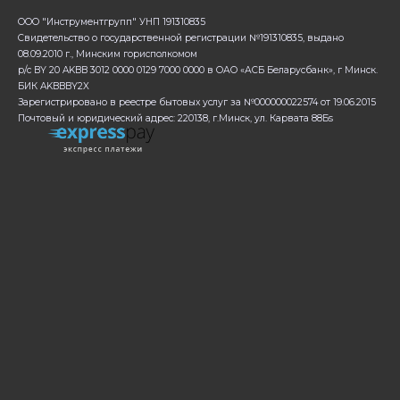
ООО "Инструментгрупп" УНП 191310835
Свидетельство о государственной регистрации №191310835, выдано
08.09.2010 г., Минским горисполкомом
р/с BY 20 AKBB 3012 0000 0129 7000 0000 в ОАО «АСБ Беларусбанк», г Минск.
БИК AKBBBY2X
Зарегистрировано в реестре бытовых услуг за №000000022574 от 19.06.2015
Почтовый и юридический адрес: 220138, г.Минск, ул. Карвата 88Бs