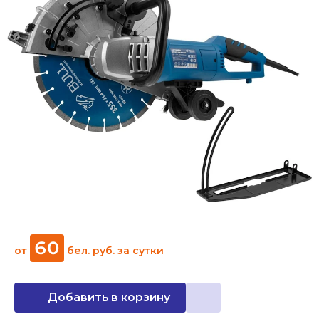
60
от
бел. руб.
за сутки
Добавить в корзину