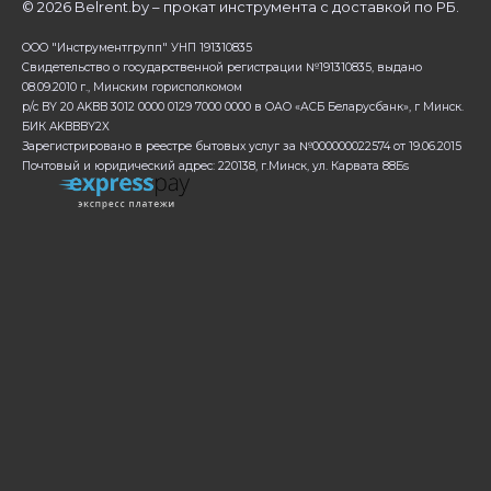
©
2026 Belrent.by – прокат инструмента с доставкой по РБ.
ООО "Инструментгрупп" УНП 191310835
Свидетельство о государственной регистрации №191310835, выдано
08.09.2010 г., Минским горисполкомом
р/с BY 20 AKBB 3012 0000 0129 7000 0000 в ОАО «АСБ Беларусбанк», г Минск.
БИК AKBBBY2X
Зарегистрировано в реестре бытовых услуг за №000000022574 от 19.06.2015
Почтовый и юридический адрес: 220138, г.Минск, ул. Карвата 88Бs