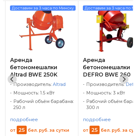
у
Доставим за 3 часа по Минску
Доставим за 3 часа по М
Аренда
Аренда
бетономешалки
бетономешалки
Altrad BWE 250K
DEFRO BWE 260
Производитель:
Altrad
Производитель:
Defr
Мощность: 1.5 кВт
Мощность: 3 кВт
:
Рабочий объём барабана:
Рабочий объём бара
250 л
300 л
подробнее
подробнее
25
25
от
бел. руб.
за сутки
от
бел. руб.
за су