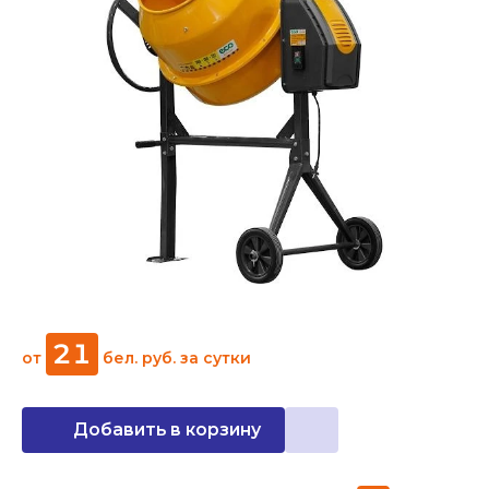
21
от
бел. руб.
за сутки
Добавить в корзину