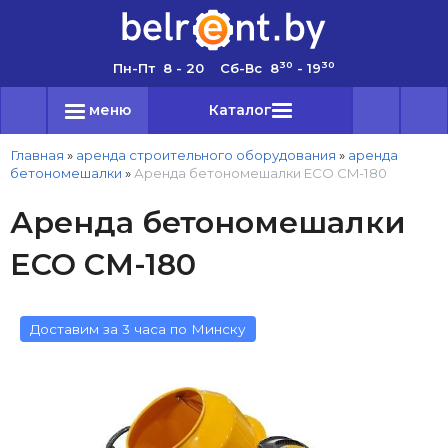
30
30
Пн-Пт 8 - 20 Сб-Вс 8
- 19
меню
Каталог
Главная
»
аренда строительного оборудования
»
аренда
бетономешалки
»
Аренда бетономешалки ECO CM-180
Аренда бетономешалки
ECO CM-180
Доставим за 3 часа по Минску