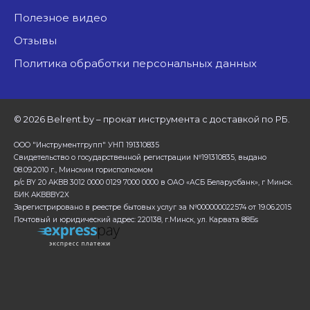
Полезное видео
Отзывы
Политика обработки персональных данных
©
2026 Belrent.by – прокат инструмента с доставкой по РБ.
ООО "Инструментгрупп" УНП 191310835
Свидетельство о государственной регистрации №191310835, выдано
08.09.2010 г., Минским горисполкомом
р/с BY 20 AKBB 3012 0000 0129 7000 0000 в ОАО «АСБ Беларусбанк», г Минск.
БИК AKBBBY2X
Зарегистрировано в реестре бытовых услуг за №000000022574 от 19.06.2015
Почтовый и юридический адрес: 220138, г.Минск, ул. Карвата 88Бs