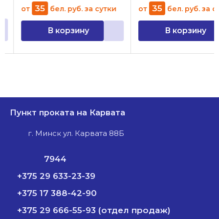
35
35
от
бел. руб.
за сутки
от
бел. руб.
за су
В корзину
В корзину
Пункт проката на Карвата
г. Минск ул. Карвата 88Б
7944
+375 29 633-23-39
+375 17 388-42-90
+375 29 666-55-93 (отдел продаж)