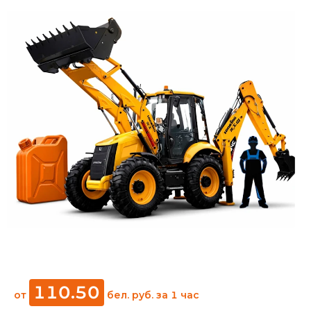
110
.
50
от
бел. руб.
за 1 час