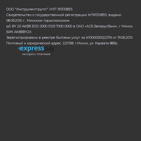
ООО "Инструментгрупп" УНП 191310835
Свидетельство о государственной регистрации №191310835, выдано
08.09.2010 г., Минским горисполкомом
р/с BY 20 AKBB 3012 0000 0129 7000 0000 в ОАО «АСБ Беларусбанк», г Минск.
БИК AKBBBY2X
Зарегистрировано в реестре бытовых услуг за №000000022574 от 19.06.2015
Почтовый и юридический адрес: 220138, г.Минск, ул. Карвата 88Бs