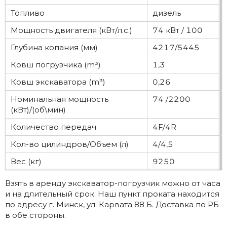
Топливо
дизель
Мощность двигателя (кВт/л.с.)
74 кВт / 100
Глубина копания (мм)
4217/5445
Ковш погрузчика (m³)
1,3
Ковш экскаватора (m³)
0,26
Номинальная мощность
74 /2200
(кВт)/(об\мин)
Количество передач
4F/4R
Кол-во цилиндров/Объем (л)
4/4,5
Вес (кг)
9250
Взять в аренду экскаватор-погрузчик можно от часа
и на длительный срок. Наш пункт проката находится
по адресу г. Минск, ул. Карвата 88 Б. Доставка по РБ
в обе стороны.