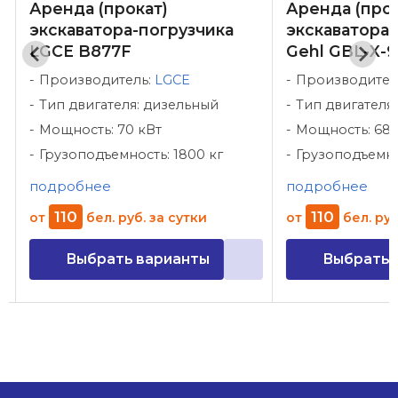
Аренда (прокат)
Аренда (прок
экскаватора-погрузчика
экскаватора-
LGCE B877F
Gehl GBL-X-
Производитель:
LGCE
Производител
Тип двигателя: дизельный
Тип двигателя
Мощность: 70 кВт
Мощность: 68, 
Грузоподъемность: 1800 кг
Грузоподъемно
подробнее
подробнее
110
110
от
бел. руб.
за сутки
от
бел. руб
Выбрать варианты
Выбрать 