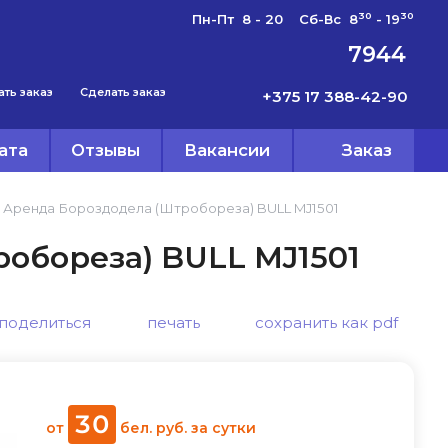
30
30
Пн-Пт 8 - 20 Сб-Вс 8
- 19
7944
ать заказ
Сделать заказ
+375 17 388-42-90
ата
Отзывы
Вакансии
Заказ
Аренда Бороздодела (Штробореза) BULL MJ1501
обореза) BULL MJ1501
поделиться
печать
сохранить как pdf
30
от
бел. руб.
за сутки