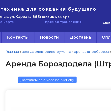
техника для создания будущего
инск, ул. Карвата 88Б
Онлайн камера
прямая трансляция
а карте
Сдел
Контакты
Новости
Доставка
Опл
Главная
»
аренда электроинструмента
»
аренда штробореза
»
Аренда Бороздодела (Штр
Доставим за 3 часа по Минску