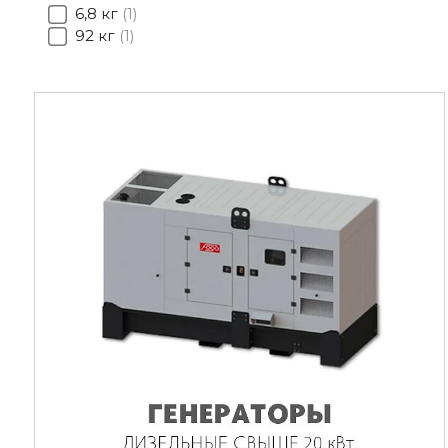
6,8 кг
1
92 кг
1