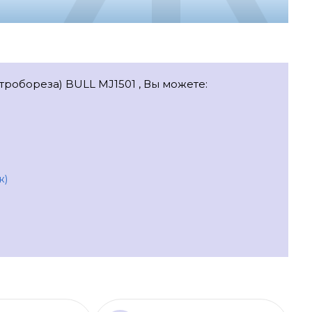
тробореза) BULL MJ1501 , Вы можете:
ж)