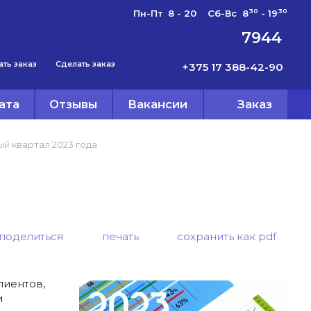
30
30
Пн-Пт 8 - 20 Сб-Вс 8
- 19
7944
ать заказ
Сделать заказ
+375 17 388-42-90
ата
Отзывы
Вакансии
Заказ
ый квартал 2023 года
поделиться
печать
сохранить как pdf
иентов,
м