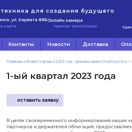
техника для создания будущего
инск, ул. Карвата 88Б
Онлайн камера
прямая трансляция
а карте
Сдел
Контакты
Новости
Доставка
Опл
Главная
»
Инвесторам
»
2023 год - финансовая отчетность
»
1-
1-ый квартал 2023 года
оставить заявку
В целях своевременного информирования наших кл
партнеров и держателей облигаций, предоставляе