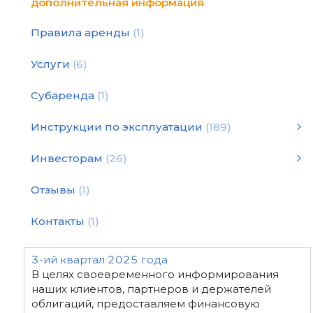
дополнительная информация
Правила аренды
1
Услуги
6
Субаренда
1
Инструкции по эксплуатации
189
Инструкции по эксплуатации
Статьи и рекомендации
Инструкция по подбору оборудования для уплотнения
Инструкции по эксплуатации
смотреть все
Инвесторам
26
2026 год - финансовая отчетность
2024 год - финансовая отчетность
2022 год - финансовая отчетность
2020 год - финансовая отчетность
Декларация "White Paper"
2025 год - финансовая отчетность
2019 год - финансовая отчетность
2023 год - финансовая отчетность
2021 год - финансовая отчетность
Отзывы
1
Контакты
1
3-ий квартал 2025 года
В целях своевременного информирования
наших клиентов, партнеров и держателей
облигаций, предоставляем финансовую