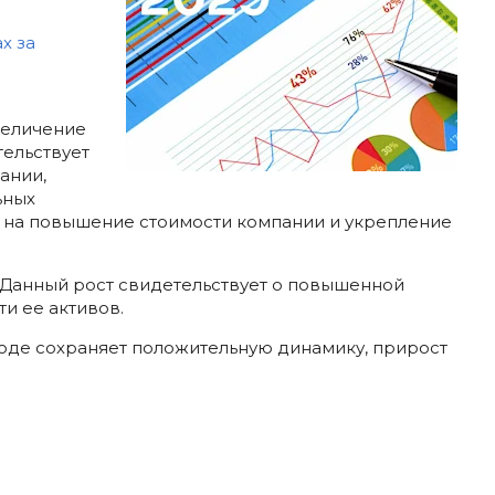
х за
величение
тельствует
ании,
ьных
т на повышение стоимости компании и укрепление
. Данный рост свидетельствует о повышенной
и ее активов.
иоде сохраняет положительную динамику, прирост