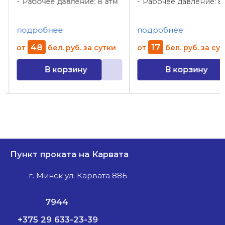
Рабочее давление: 8 атм
Рабочее давление: 8
подробнее
подробнее
48
17
от
бел. руб.
за сутки
от
бел. руб.
за су
В корзину
В корзину
Пункт проката на Карвата
г. Минск ул. Карвата 88Б
7944
+375 29 633-23-39