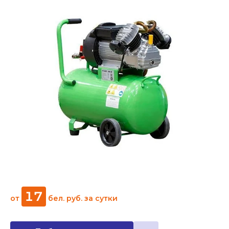
17
от
бел. руб.
за сутки