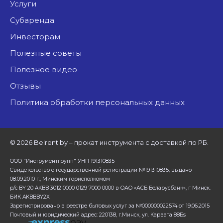
Услуги
Субаренда
Инвесторам
Полезные советы
Полезное видео
Отзывы
Политика обработки персональных данных
©
2026 Belrent.by – прокат инструмента с доставкой по РБ.
ООО "Инструментгрупп" УНП 191310835
Свидетельство о государственной регистрации №191310835, выдано
08.09.2010 г., Минским горисполкомом
р/с BY 20 AKBB 3012 0000 0129 7000 0000 в ОАО «АСБ Беларусбанк», г Минск.
БИК AKBBBY2X
Зарегистрировано в реестре бытовых услуг за №000000022574 от 19.06.2015
Почтовый и юридический адрес: 220138, г.Минск, ул. Карвата 88Бs