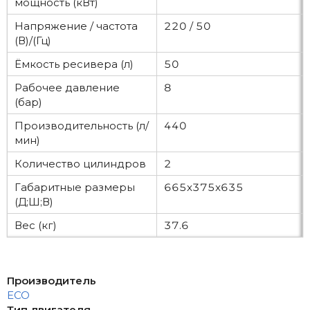
мощность (кВт)
Напряжение / частота
220 / 50
(В)/(Гц)
Ёмкость ресивера (л)
50
Рабочее давление
8
(бар)
Производительность (л/
440
мин)
Количество цилиндров
2
Габаритные размеры
665x375x635
(Д;Ш;В)
Вес (кг)
37.6
Производитель
ECO
Тип двигателя