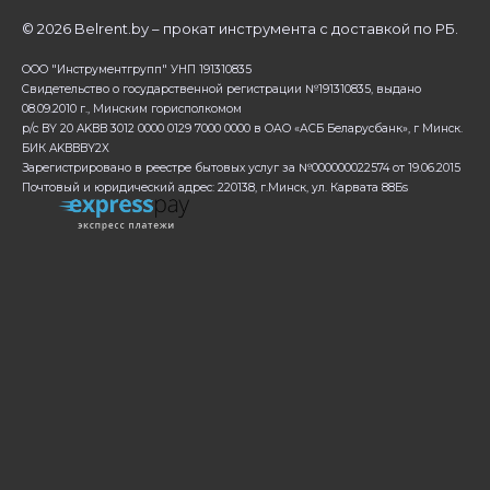
©
2026 Belrent.by – прокат инструмента с доставкой по РБ.
ООО "Инструментгрупп" УНП 191310835
Свидетельство о государственной регистрации №191310835, выдано
08.09.2010 г., Минским горисполкомом
р/с BY 20 AKBB 3012 0000 0129 7000 0000 в ОАО «АСБ Беларусбанк», г Минск.
БИК AKBBBY2X
Зарегистрировано в реестре бытовых услуг за №000000022574 от 19.06.2015
Почтовый и юридический адрес: 220138, г.Минск, ул. Карвата 88Бs