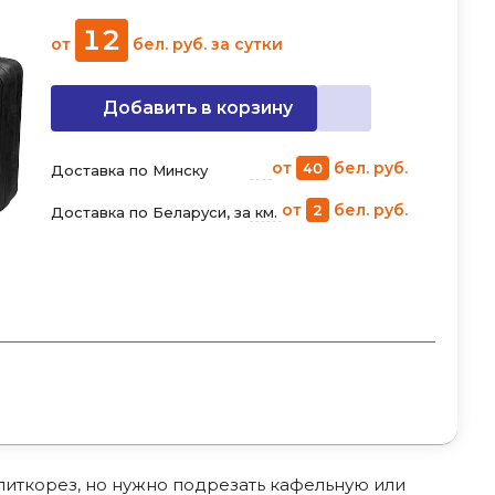
12
от
бел. руб.
за сутки
Добавить в корзину
от
бел. руб.
40
Доставка по Минску
от
бел. руб.
2
Доставка по Беларуси, за км.
литкорез, но нужно подрезать кафельную или