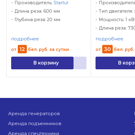
Производитель:
Startul
Производител
Длина реза: 600 мм
Тип двигателя:
Глубина реза: 20 мм
Мощность: 1 кВ
Длина реза: 73
подробнее
подробнее
12
30
от
бел. руб.
за сутки
от
бел. руб.
В корзину
В корз
аренда генераторов
аренда подъемников
аренда спецтехники