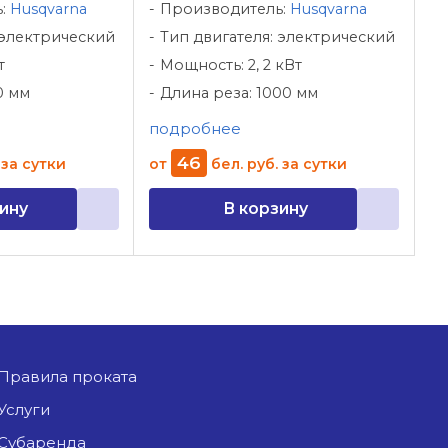
ь:
Husqvarna
Производитель:
Husqvarna
 электрический
Тип двигателя: электрический
т
Мощность: 2, 2 кВт
0 мм
Длина реза: 1000 мм
подробнее
46
за сутки
от
бел. руб.
за сутки
ину
В корзину
Правила проката
Услуги
Субаренда