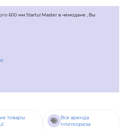
го 600 мм Startul Master в чемодане , Вы
ж)
ие товары
Все аренда
ul
плиткореза