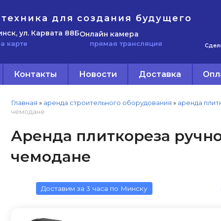
техника для создания будущего
инск, ул. Карвата 88Б
Онлайн камера
прямая трансляция
а карте
Сдел
Контакты
Новости
Доставка
Опл
Главная
»
аренда строительного оборудования
»
аренда плит
чемодане
Аренда плиткореза ручног
чемодане
Доставим за 3 часа по Минску