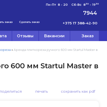
30
30
Пн-Пт 8 - 20 Сб-Вс 8
- 19
7944
ать заказ
Сделать заказ
+375 17 388-42-90
ата
Отзывы
Вакансии
Заказ
кореза
»
Аренда плиткореза ручного 600 мм Startul Master в
о 600 мм Startul Master в
поделиться
печать
сохранить как pdf