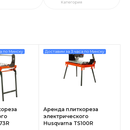
Категория
а по Минску
Доставим за 3 часа по Минску
кореза
Аренда плиткореза
ого
электрического
73R
Husqvarna TS100R