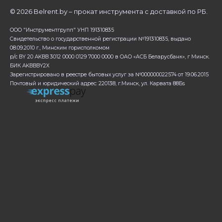
©
2026 Belrent.by – прокат инструмента с доставкой по РБ.
ООО "Инструментгрупп" УНП 191310835
Свидетельство о государственной регистрации №191310835, выдано
08.09.2010 г., Минским горисполкомом
р/с BY 20 AKBB 3012 0000 0129 7000 0000 в ОАО «АСБ Беларусбанк», г Минск.
БИК AKBBBY2X
Зарегистрировано в реестре бытовых услуг за №000000022574 от 19.06.2015
Почтовый и юридический адрес: 220138, г.Минск, ул. Карвата 88Бs