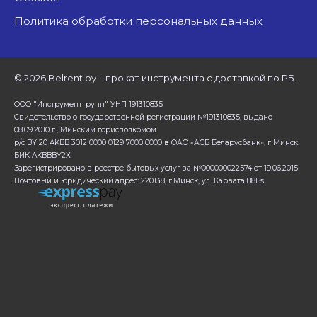
Политика обработки персональных данных
©
2026 Belrent.by – прокат инструмента с доставкой по РБ.
ООО "Инструментгрупп" УНП 191310835
Свидетельство о государственной регистрации №191310835, выдано
08.09.2010 г., Минским горисполкомом
р/с BY 20 AKBB 3012 0000 0129 7000 0000 в ОАО «АСБ Беларусбанк», г Минск.
БИК AKBBBY2X
Зарегистрировано в реестре бытовых услуг за №000000022574 от 19.06.2015
Почтовый и юридический адрес: 220138, г.Минск, ул. Карвата 88Бs