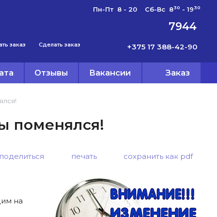
30
30
Пн-Пт 8 - 20 Сб-Вс 8
- 19
7944
ать заказ
Сделать заказ
+375 17 388-42-90
ата
Отзывы
Вакансии
Заказ
ялся!
ы поменялся!
поделиться
печать
сохранить как pdf
дим на