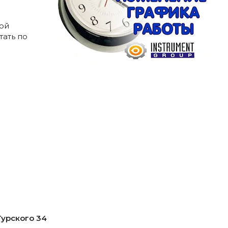
ой
тать по
 Гурского 34