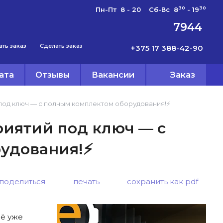
30
30
Пн-Пт 8 - 20 Сб-Вс 8
- 19
7944
ать заказ
Сделать заказ
+375 17 388-42-90
ата
Отзывы
Вакансии
Заказ
од ключ — с полным комплектом оборудования!⚡️
иятий под ключ — с
удования!⚡️
поделиться
печать
сохранить как pdf
сё уже