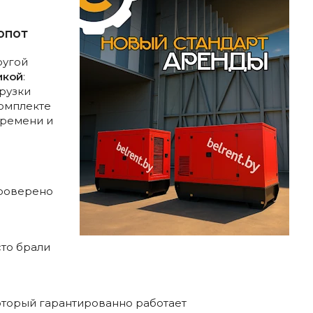
опот
ругой
икой
:
рузки
омплекте
ремени и
роверено
то брали
который гарантированно работает