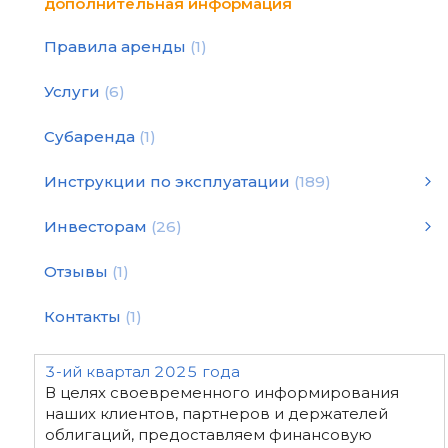
дополнительная информация
Правила аренды
1
Услуги
6
Субаренда
1
Инструкции по эксплуатации
189
Инструкции по эксплуатации
Статьи и рекомендации
Инструкция по подбору оборудования для уплотнения
Инструкции по эксплуатации
смотреть все
Инвесторам
26
2026 год - финансовая отчетность
2024 год - финансовая отчетность
2022 год - финансовая отчетность
2020 год - финансовая отчетность
Декларация "White Paper"
2025 год - финансовая отчетность
2019 год - финансовая отчетность
2023 год - финансовая отчетность
2021 год - финансовая отчетность
Отзывы
1
Контакты
1
3-ий квартал 2025 года
В целях своевременного информирования
наших клиентов, партнеров и держателей
облигаций, предоставляем финансовую