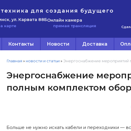
техника для создания будущего
инск, ул. Карвата 88Б
Онлайн камера
прямая трансляция
а карте
Сдел
Контакты
Новости
Доставка
Опл
Главная
»
новости и статьи
»
Энергоснабжение мероприятий п
Энергоснабжение меропр
полным комплектом обор
Больше не нужно искать кабели и переходники — в