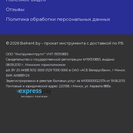
Отзывы
Политика обработки персональных данных
©
2026 Belrent.by – прокат инструмента с доставкой по РБ.
ООО "Инструментгрупп" УНП 191310835
Свидетельство о государственной регистрации №191310835, выдано
08.09.2010 г., Минским горисполкомом
р/с BY 20 AKBB 3012 0000 0129 7000 0000 в ОАО «АСБ Беларусбанк», г Минск.
БИК AKBBBY2X
Зарегистрировано в реестре бытовых услуг за №000000022574 от 19.06.2015
Почтовый и юридический адрес: 220138, г.Минск, ул. Карвата 88Бs