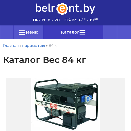
30
30
Пн-Пт 8 - 20 Сб-Вс 8
- 19
меню
Каталог
Главная
»
параметры
»
84 кг
Каталог Вес 84 кг