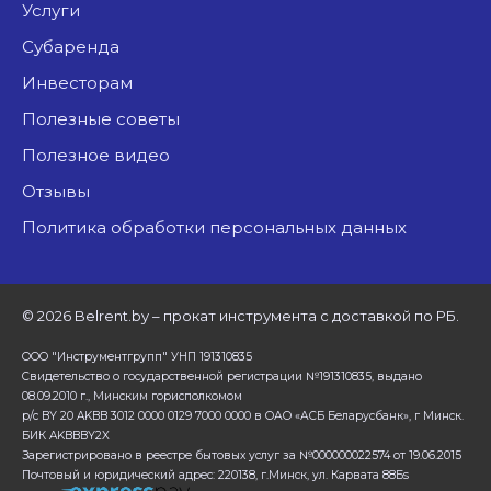
Услуги
Субаренда
Инвесторам
Полезные советы
Полезное видео
Отзывы
Политика обработки персональных данных
©
2026 Belrent.by – прокат инструмента с доставкой по РБ.
ООО "Инструментгрупп" УНП 191310835
Свидетельство о государственной регистрации №191310835, выдано
08.09.2010 г., Минским горисполкомом
р/с BY 20 AKBB 3012 0000 0129 7000 0000 в ОАО «АСБ Беларусбанк», г Минск.
БИК AKBBBY2X
Зарегистрировано в реестре бытовых услуг за №000000022574 от 19.06.2015
Почтовый и юридический адрес: 220138, г.Минск, ул. Карвата 88Бs