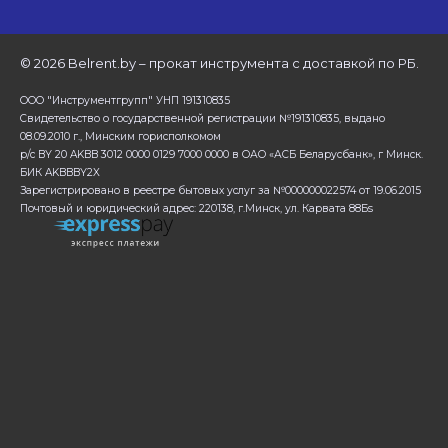
©
2026 Belrent.by – прокат инструмента с доставкой по РБ.
ООО "Инструментгрупп" УНП 191310835
Свидетельство о государственной регистрации №191310835, выдано
08.09.2010 г., Минским горисполкомом
р/с BY 20 AKBB 3012 0000 0129 7000 0000 в ОАО «АСБ Беларусбанк», г Минск.
БИК AKBBBY2X
Зарегистрировано в реестре бытовых услуг за №000000022574 от 19.06.2015
Почтовый и юридический адрес: 220138, г.Минск, ул. Карвата 88Бs