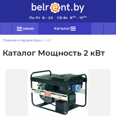
30
30
Пн-Пт 8 - 20 Сб-Вс 8
- 19
меню
Каталог
Главная
»
параметры
»
2 кВт
Каталог Мощность 2 кВт