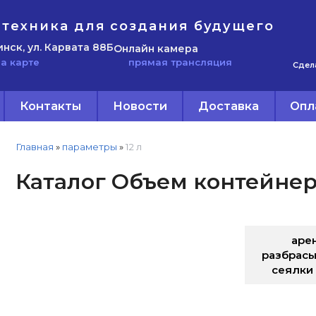
техника для создания будущего
инск, ул. Карвата 88Б
Онлайн камера
прямая трансляция
а карте
Сдел
Контакты
Новости
Доставка
Опл
Главная
»
параметры
»
12 л
Каталог Объем контейнера
аре
разбрасы
сеялки 