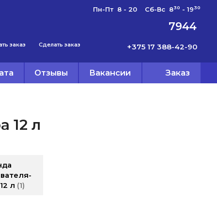
30
30
Пн-Пт 8 - 20 Сб-Вс 8
- 19
7944
ать заказ
Сделать заказ
+375 17 388-42-90
ата
Отзывы
Вакансии
Заказ
 12 л
нда
вателя-
12 л
1