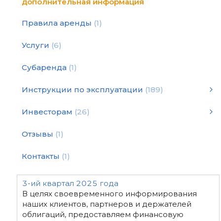
дополнительная информация
Правила аренды
1
Услуги
6
Субаренда
1
Инструкции по эксплуатации
189
Инструкции по эксплуатации
Статьи и рекомендации
Инструкция по подбору оборудования для уплотнения
Инструкции по эксплуатации
смотреть все
Инвесторам
26
2026 год - финансовая отчетность
2024 год - финансовая отчетность
2022 год - финансовая отчетность
2020 год - финансовая отчетность
Декларация "White Paper"
2025 год - финансовая отчетность
2019 год - финансовая отчетность
2023 год - финансовая отчетность
2021 год - финансовая отчетность
Отзывы
1
Контакты
1
3-ий квартал 2025 года
В целях своевременного информирования
наших клиентов, партнеров и держателей
облигаций, предоставляем финансовую