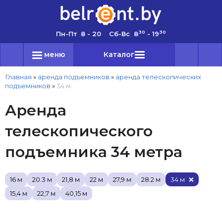
30
30
Пн-Пт 8 - 20 Сб-Вс 8
- 19
меню
Каталог
Главная
»
аренда подъемников
»
аренда телескопических
подъемников
»
34 м
Аренда
телескопического
подъемника 34 метра
16 м
20.3 м
21,8 м
22 м
27,9 м
28.2 м
34 м
15,4 м
22,7 м
40,15 м