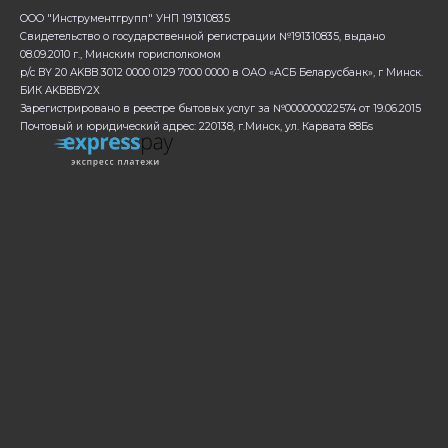
ООО "Инструментгрупп" УНП 191310835
Свидетельство о государственной регистрации №191310835, выдано
08.09.2010 г., Минским горисполкомом
р/с BY 20 AKBB 3012 0000 0129 7000 0000 в ОАО «АСБ Беларусбанк», г Минск.
БИК AKBBBY2X
Зарегистрировано в реестре бытовых услуг за №000000022574 от 19.06.2015
Почтовый и юридический адрес: 220138, г.Минск, ул. Карвата 88Бs