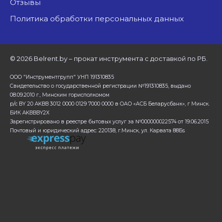
Отзывы
Политика обработки персональных данных
©
2026 Belrent.by – прокат инструмента с доставкой по РБ.
ООО "Инструментгрупп" УНП 191310835
Свидетельство о государственной регистрации №191310835, выдано
08.09.2010 г., Минским горисполкомом
р/с BY 20 AKBB 3012 0000 0129 7000 0000 в ОАО «АСБ Беларусбанк», г Минск.
БИК AKBBBY2X
Зарегистрировано в реестре бытовых услуг за №000000022574 от 19.06.2015
Почтовый и юридический адрес: 220138, г.Минск, ул. Карвата 88Бs