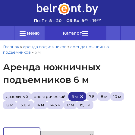
30
30
Пн-Пт 8 - 20 Сб-Вс 8
- 19
меню
Каталог
Главная
»
аренда подъемников
»
аренда ножничных
подъемников
»
6 м
Аренда ножничных
подъемников 6 м
дизельный
электрический
6 м
7.8
8 м
10 м
12 м
13.8 м
14 м
14,5 м
17 м
15,11 м