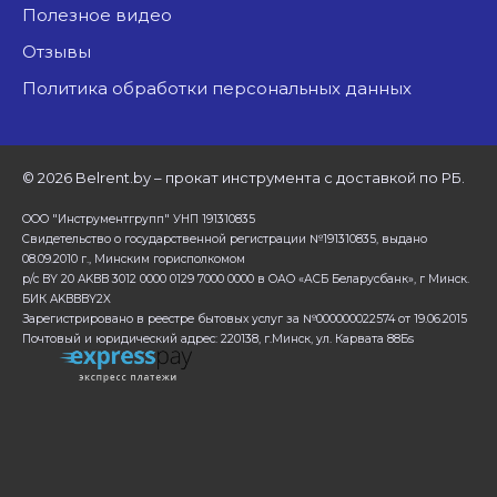
Полезное видео
Отзывы
Политика обработки персональных данных
©
2026 Belrent.by – прокат инструмента с доставкой по РБ.
ООО "Инструментгрупп" УНП 191310835
Свидетельство о государственной регистрации №191310835, выдано
08.09.2010 г., Минским горисполкомом
р/с BY 20 AKBB 3012 0000 0129 7000 0000 в ОАО «АСБ Беларусбанк», г Минск.
БИК AKBBBY2X
Зарегистрировано в реестре бытовых услуг за №000000022574 от 19.06.2015
Почтовый и юридический адрес: 220138, г.Минск, ул. Карвата 88Бs