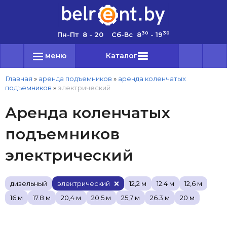
30
30
Пн-Пт 8 - 20 Сб-Вс 8
- 19
меню
Каталог
Главная
»
аренда подъемников
»
аренда коленчатых
подъемников
»
электрический
Аренда коленчатых
подъемников
электрический
дизельный
электрический
12,2 м
12.4 м
12,6 м
16 м
17.8 м
20,4 м
20.5 м
25,7 м
26.3 м
20 м