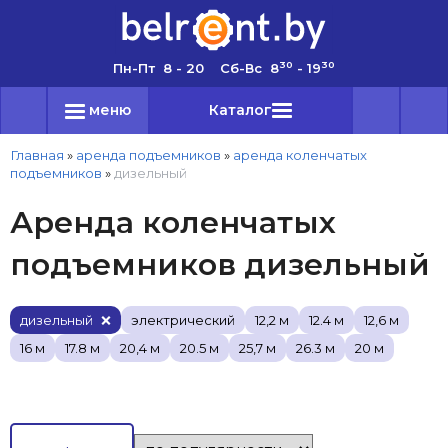
30
30
Пн-Пт 8 - 20 Сб-Вс 8
- 19
меню
Каталог
Главная
»
аренда подъемников
»
аренда коленчатых
подъемников
»
дизельный
Аренда коленчатых
подъемников дизельный
дизельный
электрический
12,2 м
12.4 м
12,6 м
16 м
17.8 м
20,4 м
20.5 м
25,7 м
26.3 м
20 м