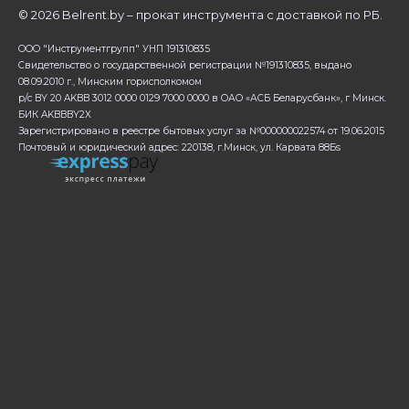
©
2026 Belrent.by – прокат инструмента с доставкой по РБ.
ООО "Инструментгрупп" УНП 191310835
Свидетельство о государственной регистрации №191310835, выдано
08.09.2010 г., Минским горисполкомом
р/с BY 20 AKBB 3012 0000 0129 7000 0000 в ОАО «АСБ Беларусбанк», г Минск.
БИК AKBBBY2X
Зарегистрировано в реестре бытовых услуг за №000000022574 от 19.06.2015
Почтовый и юридический адрес: 220138, г.Минск, ул. Карвата 88Бs