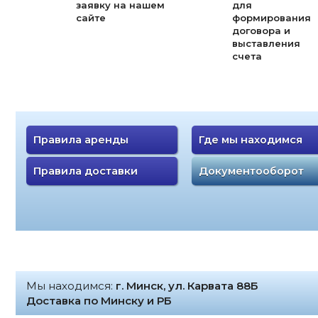
заявку на нашем
для
сайте
формирования
договора и
выставления
счета
Правила аренды
Где мы находимся
Правила доставки
Документооборот
Мы находимся:
г. Минск, ул. Карвата 88Б
Доставка по Минску и РБ