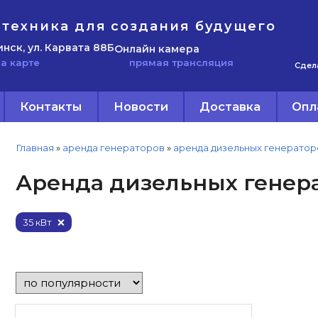
техника для создания будущего
инск, ул. Карвата 88Б
Онлайн камера
прямая трансляция
а карте
Сдел
Контакты
Новости
Доставка
Опл
Главная
»
аренда генераторов
»
аренда дизельных генератор
Аренда дизельных генера
35 кВт