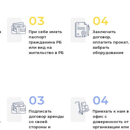
03
04
в
При себе иметь
Заключить
паспорт
договор,
я
гражданина РБ
оплатить прокат,
или вид на
забрать
жительство в РБ
оборудование
03
04
Подписать
Приехать к нам в
договор аренды
офис с
ы
со своей
доверенность от
стороны и
организации или