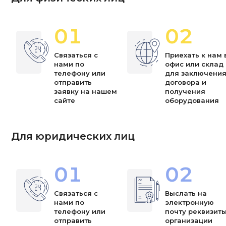
01
02
Связаться с
Приехать к нам 
нами по
офис или склад
телефону или
для заключени
отправить
договора и
заявку на нашем
получения
сайте
оборудования
Для юридических лиц
01
02
Связаться с
Выслать на
нами по
электронную
телефону или
почту реквизит
отправить
организации