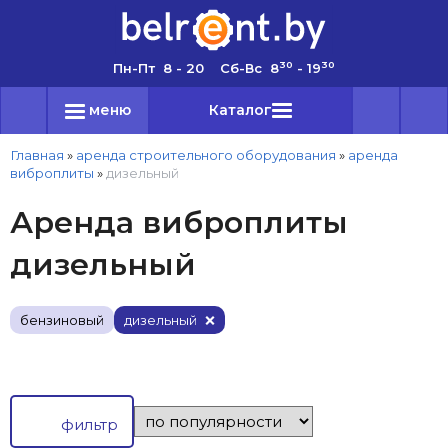
30
30
Пн-Пт 8 - 20 Сб-Вс 8
- 19
меню
Каталог
Главная
»
аренда строительного оборудования
»
аренда
виброплиты
»
дизельный
Аренда виброплиты
дизельный
бензиновый
дизельный
фильтр