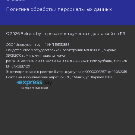
Политика обработки персональных данных
©
2026 Belrent.by – прокат инструмента с доставкой по РБ.
ООО "Инструментгрупп" УНП 191310835
Свидетельство о государственной регистрации №191310835, выдано
08.09.2010 г., Минским горисполкомом
р/с BY 20 AKBB 3012 0000 0129 7000 0000 в ОАО «АСБ Беларусбанк», г Минск.
БИК AKBBBY2X
Зарегистрировано в реестре бытовых услуг за №000000022574 от 19.06.2015
Почтовый и юридический адрес: 220138, г.Минск, ул. Карвата 88Бs