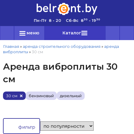
30
30
Пн-Пт 8 - 20 Сб-Вс 8
- 19
меню
Каталог
Главная
»
аренда строительного оборудования
»
аренда
виброплиты
»
30 см
Аренда виброплиты 30
см
30 см
бензиновый
дизельный
фильтр