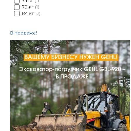
74 кг
1
79 кг
1
84 кг
2
В продаже!