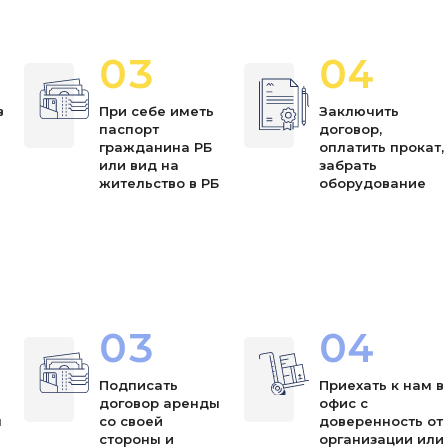
03
04
в
При себе иметь
Заключить
паспорт
договор,
я
гражданина РБ
оплатить прокат,
или вид на
забрать
жительство в РБ
оборудование
03
04
Подписать
Приехать к нам в
договор аренды
офис с
ы
со своей
доверенность от
стороны и
организации или