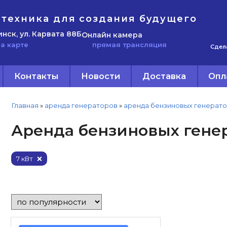
техника для создания будущего
инск, ул. Карвата 88Б
Онлайн камера
прямая трансляция
а карте
Сдел
Контакты
Новости
Доставка
Опл
Главная
»
аренда генераторов
»
аренда бензиновых генерат
Аренда бензиновых генер
7 кВт