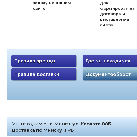
заявку на нашем
для
сайте
формирования
договора и
выставления
счета
Правила аренды
Где мы находимся
Правила доставки
Документооборот
Мы находимся:
г. Минск, ул. Карвата 88Б
Доставка по Минску и РБ