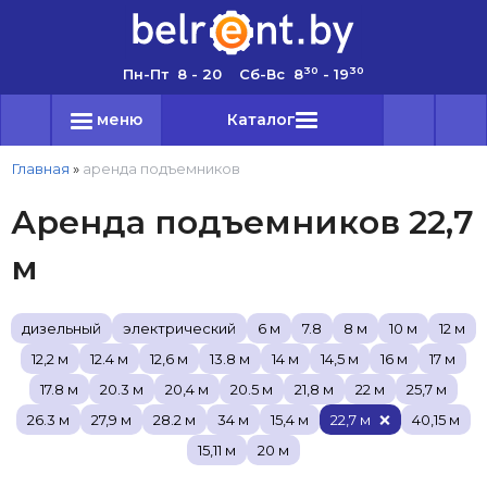
30
30
Пн-Пт 8 - 20 Сб-Вс 8
- 19
меню
Каталог
Главная
»
аренда подъемников
Аренда подъемников 22,7
м
дизельный
электрический
6 м
7.8
8 м
10 м
12 м
12,2 м
12.4 м
12,6 м
13.8 м
14 м
14,5 м
16 м
17 м
17.8 м
20.3 м
20,4 м
20.5 м
21,8 м
22 м
25,7 м
26.3 м
27,9 м
28.2 м
34 м
15,4 м
22,7 м
40,15 м
15,11 м
20 м