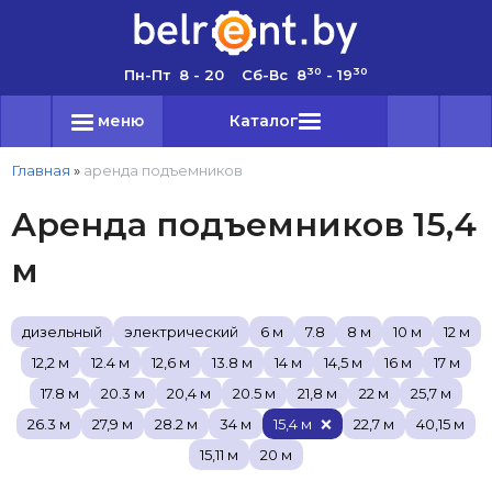
30
30
Пн-Пт 8 - 20 Сб-Вс 8
- 19
меню
Каталог
Главная
»
аренда подъемников
Аренда подъемников 15,4
м
дизельный
электрический
6 м
7.8
8 м
10 м
12 м
12,2 м
12.4 м
12,6 м
13.8 м
14 м
14,5 м
16 м
17 м
17.8 м
20.3 м
20,4 м
20.5 м
21,8 м
22 м
25,7 м
26.3 м
27,9 м
28.2 м
34 м
15,4 м
22,7 м
40,15 м
15,11 м
20 м