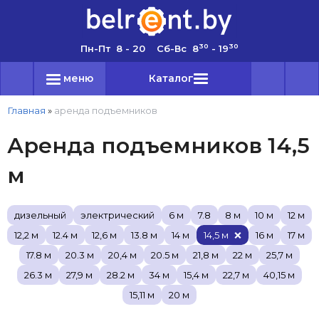
30
30
Пн-Пт 8 - 20 Сб-Вс 8
- 19
меню
Каталог
Главная
»
аренда подъемников
Аренда подъемников 14,5
м
дизельный
электрический
6 м
7.8
8 м
10 м
12 м
12,2 м
12.4 м
12,6 м
13.8 м
14 м
14,5 м
16 м
17 м
17.8 м
20.3 м
20,4 м
20.5 м
21,8 м
22 м
25,7 м
26.3 м
27,9 м
28.2 м
34 м
15,4 м
22,7 м
40,15 м
15,11 м
20 м