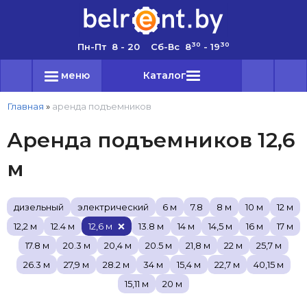
30
30
Пн-Пт 8 - 20 Сб-Вс 8
- 19
меню
Каталог
Главная
»
аренда подъемников
Аренда подъемников 12,6
м
дизельный
электрический
6 м
7.8
8 м
10 м
12 м
12,2 м
12.4 м
12,6 м
13.8 м
14 м
14,5 м
16 м
17 м
17.8 м
20.3 м
20,4 м
20.5 м
21,8 м
22 м
25,7 м
26.3 м
27,9 м
28.2 м
34 м
15,4 м
22,7 м
40,15 м
15,11 м
20 м