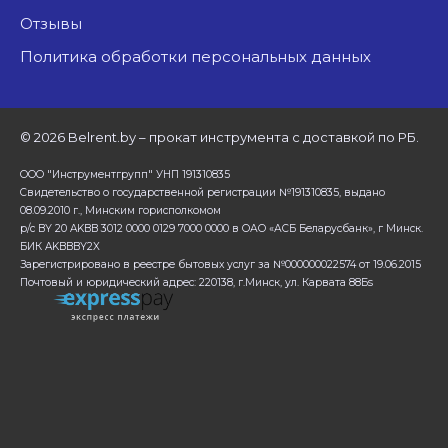
Отзывы
Политика обработки персональных данных
©
2026 Belrent.by – прокат инструмента с доставкой по РБ.
ООО "Инструментгрупп" УНП 191310835
Свидетельство о государственной регистрации №191310835, выдано
08.09.2010 г., Минским горисполкомом
р/с BY 20 AKBB 3012 0000 0129 7000 0000 в ОАО «АСБ Беларусбанк», г Минск.
БИК AKBBBY2X
Зарегистрировано в реестре бытовых услуг за №000000022574 от 19.06.2015
Почтовый и юридический адрес: 220138, г.Минск, ул. Карвата 88Бs