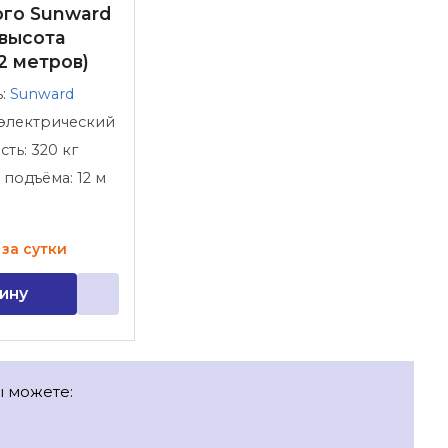
ого Sunward
высота
2 метров)
ь:
Sunward
 электрический
ть: 320 кг
 подъёма: 12 м
за сутки
ину
ы можете: