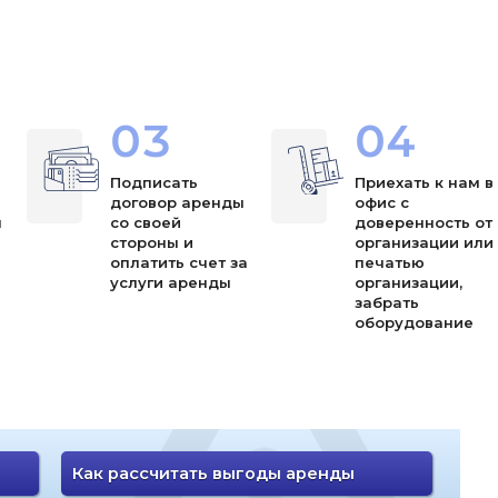
03
04
Подписать
Приехать к нам в
договор аренды
офис с
ы
со своей
доверенность от
стороны и
организации или
оплатить счет за
печатью
услуги аренды
организации,
забрать
оборудование
Как рассчитать выгоды аренды