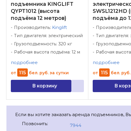
подъемника KINGLIFT
электрическ
QYPT1012 (высота
SWSL1212HD (
подъёма 12 метров)
подъёма до 1
Производитель:
Kinglift
Производител
Тип двигателя: электрический
Тип двигателя:
Грузоподъемность: 320 кг
Грузоподъемнос
Рабочая высота подъёма: 12 м
Рабочая высота
подробнее
подробнее
115
115
от
бел. руб.
за сутки
от
бел. руб.
В корзину
В корз
Если вы хотите заказать аренда подъемников, В
Позвонить:
7944