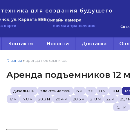
техника для создания будущего
инск, ул. Карвата 88Б
Онлайн камера
прямая трансляция
а карте
Сдел
Контакты
Новости
Доставка
Опл
Главная
»
аренда подъемников
Аренда подъемников 12 
дизельный
электрический
6 м
7.8
8 м
10 м
12
17 м
17.8 м
20.3 м
20,4 м
20.5 м
21,8 м
22 м
25,7 
15,11 м