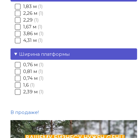
1,83 м
1
2,26 м
1
2,29
1
1,67 м
1
3,86 м
1
4,31 м
1
Ширина платформы
0,76 м
1
0,81 м
1
0,74 м
1
1,6
1
2,39 м
1
В продаже!