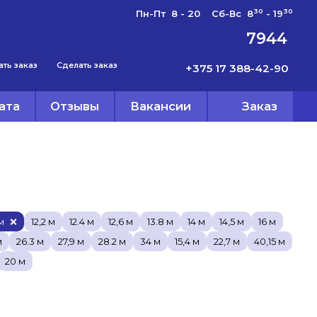
30
30
Пн-Пт 8 - 20 Сб-Вс 8
- 19
7944
ать заказ
Сделать заказ
+375 17 388-42-90
ата
Отзывы
Вакансии
Заказ
м
 м
12,2 м
12.4 м
12,6 м
13.8 м
14 м
14,5 м
16 м
м
26.3 м
27,9 м
28.2 м
34 м
15,4 м
22,7 м
40,15 м
20 м