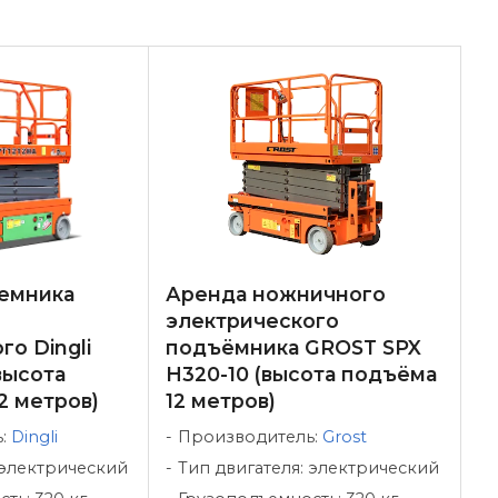
емника
Аренда ножничного
электрического
го Dingli
подъёмника GROST SPX
высота
H320-10 (высота подъёма
2 метров)
12 метров)
ь:
Dingli
Производитель:
Grost
 электрический
Тип двигателя: электрический