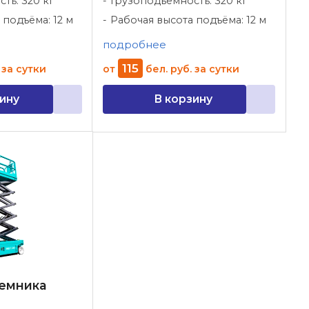
ть: 320 кг
Грузоподъемность: 320 кг
 подъёма: 12 м
Рабочая высота подъёма: 12 м
подробнее
115
за сутки
от
бел. руб.
за сутки
ину
В корзину
емника