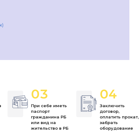
ж)
03
04
в
При себе иметь
Заключить
паспорт
договор,
я
гражданина РБ
оплатить прокат,
или вид на
забрать
жительство в РБ
оборудование